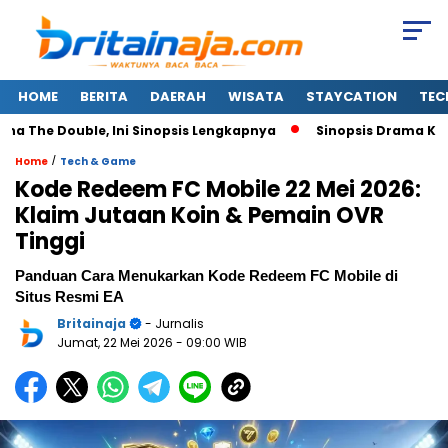
HOME
BERITA
DAERAH
WISATA
STAYCATION
TEC
e Double, Ini Sinopsis Lengkapnya
Sinopsis Drama Korea A
/
Home
Tech & Game
Kode Redeem FC Mobile 22 Mei 2026:
Klaim Jutaan Koin & Pemain OVR
Tinggi
Panduan Cara Menukarkan Kode Redeem FC Mobile di
Situs Resmi EA
Britainaja
- Jurnalis
Jumat, 22 Mei 2026
- 09:00 WIB