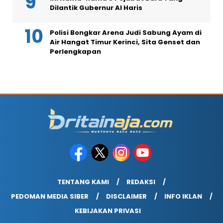
Dilantik Gubernur Al Haris
Polisi Bongkar Arena Judi Sabung Ayam di
Air Hangat Timur Kerinci, Sita Genset dan
Perlengkapan
TENTANG KAMI
REDAKSI
PEDOMAN MEDIA SIBER
DISCLAIMER
INFO IKLAN
KEBIJAKAN PRIVASI