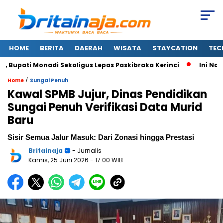
HOME
BERITA
DAERAH
WISATA
STAYCATION
TEC
upati Monadi Sekaligus Lepas Paskibraka Kerinci
Ini Nama-
/
Home
Sungai Penuh
Kawal SPMB Jujur, Dinas Pendidikan
Sungai Penuh Verifikasi Data Murid
Baru
Sisir Semua Jalur Masuk: Dari Zonasi hingga Prestasi
Britainaja
- Jurnalis
Kamis, 25 Juni 2026
- 17:00 WIB