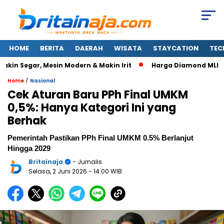
HOME
BERITA
DAERAH
WISATA
STAYCATION
TEC
n Segar, Mesin Modern & Makin Irit
Harga Diamond MLBB Naik
/
Home
Nasional
Cek Aturan Baru PPh Final UMKM
0,5%: Hanya Kategori Ini yang
Berhak
Pemerintah Pastikan PPh Final UMKM 0.5% Berlanjut
Hingga 2029
Britainaja
- Jurnalis
Selasa, 2 Juni 2026
- 14:00 WIB