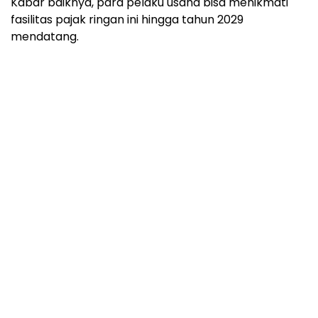
Kabar baiknya, para pelaku usaha bisa menikmati
fasilitas pajak ringan ini hingga tahun 2029
mendatang.