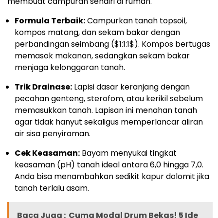
membuat campuran sendiri di rumah.
Formula Terbaik:
Campurkan tanah topsoil,
kompos matang, dan sekam bakar dengan
perbandingan seimbang (
$1:1:1$
). Kompos bertugas
memasok makanan, sedangkan sekam bakar
menjaga kelonggaran tanah.
Trik Drainase:
Lapisi dasar keranjang dengan
pecahan genteng, sterofom, atau kerikil sebelum
memasukkan tanah. Lapisan ini menahan tanah
agar tidak hanyut sekaligus memperlancar aliran
air sisa penyiraman.
Cek Keasaman:
Bayam menyukai tingkat
keasaman (pH) tanah ideal antara 6,0 hingga 7,0.
Anda bisa menambahkan sedikit kapur dolomit jika
tanah terlalu asam.
Baca Juga :
Cuma Modal Drum Bekas! 5 Ide