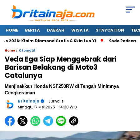
HOME
BERITA
DAERAH
WISATA
STAYCATION
TEC
2026: Klaim Diamond Gratis & Skin Luo Yi
Kode Redeem FC M
/
Home
Otomotif
Veda Ega Siap Menggebrak dari
Barisan Belakang di Moto3
Catalunya
Menjinakkan Honda NSF250RW di Tengah Minimnya
Cengkeraman
Britainaja
- Jurnalis
Minggu, 17 Mei 2026
- 14:00 WIB