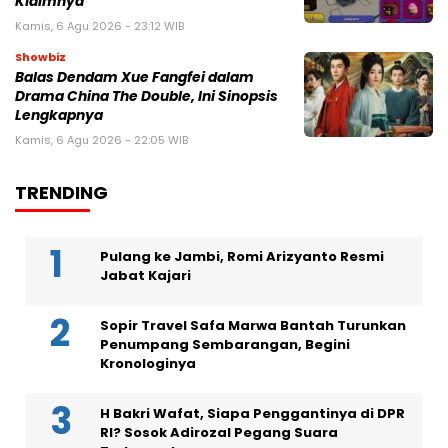
Klaimnya
Kamis, 6 Agu 2026 - 23:12 WIB
Showbiz
Balas Dendam Xue Fangfei dalam
Drama China The Double, Ini Sinopsis
Lengkapnya
Kamis, 6 Agu 2026 - 22:05 WIB
TRENDING
Pulang ke Jambi, Romi Arizyanto Resmi
Jabat Kajari
Sopir Travel Safa Marwa Bantah Turunkan
Penumpang Sembarangan, Begini
Kronologinya
H Bakri Wafat, Siapa Penggantinya di DPR
RI? Sosok Adirozal Pegang Suara