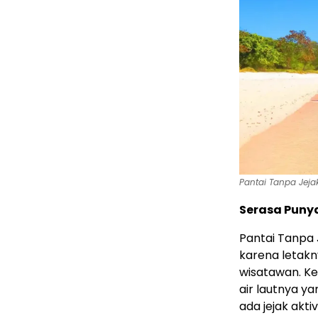
Pantai Tanpa Jejak
Serasa Punya
Pantai Tanpa 
karena letakn
wisatawan. Keu
air lautnya yan
ada jejak akti