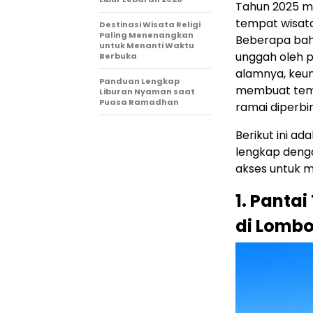
Tahun 2025 m
tempat wisata
Destinasi Wisata Religi
Paling Menenangkan
Beberapa bahk
untuk Menanti Waktu
unggah oleh p
Berbuka
alamnya, keu
Panduan Lengkap
membuat tempa
Liburan Nyaman saat
Puasa Ramadhan
ramai diperbi
Berikut ini ad
lengkap denga
akses untuk m
1. Panta
di Lombo