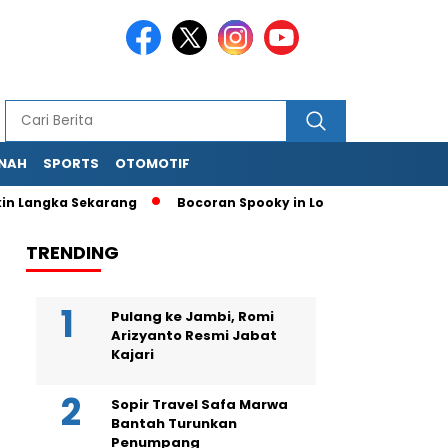
NAH
SPORTS
OTOMOTIF
ka Sekarang
Bocoran Spooky in Love Ep 7: Pertunangan Palsu
TRENDING
Pulang ke Jambi, Romi
Arizyanto Resmi Jabat
Kajari
Sopir Travel Safa Marwa
Bantah Turunkan
Penumpang