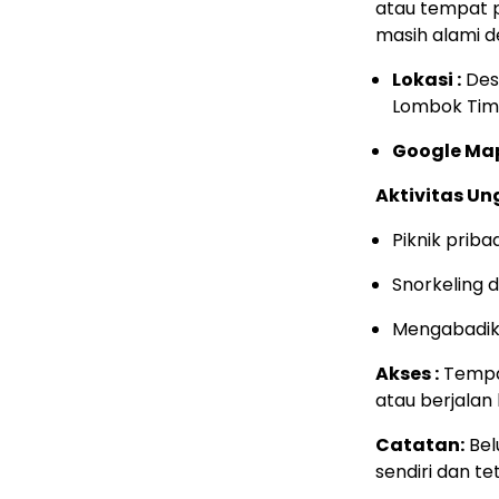
atau tempat 
masih alami 
Lokasi :
Des
Lombok Tim
Google Ma
Aktivitas Un
Piknik pribad
Snorkeling 
Mengabadik
Akses :
Tempat
atau berjalan 
Catatan:
Bel
sendiri dan t