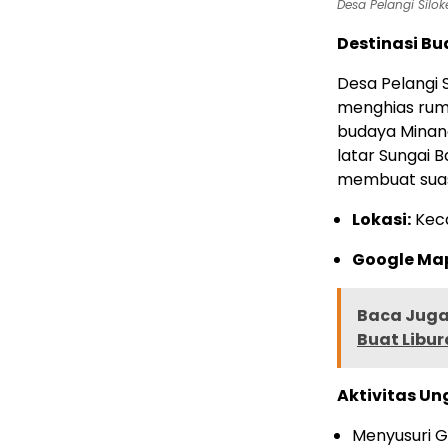
Desa Pelangi Silok
Destinasi Bu
Desa Pelangi 
menghias rum
budaya Minang
latar Sungai 
membuat suas
Lokasi:
Keca
Google Ma
Baca Juga 
Buat Libu
Aktivitas Un
Menyusuri Gu