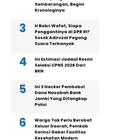
Sembarangan, Begini
Kronologinya
H Bakri Wafat, Siapa
Penggantinya di DPR RI?
Sosok Adirozal Pegang
Suara Terbanyak
Ini Estimasi Jadwal Resmi
Seleksi CPNS 2026 Dari
BKN
Ini 3 Hacker Pembobol
Dana Nasabah Bank
Jambi Yang Ditangkap
Polisi
Warga Tak Perlu Berobat
Keluar Daerah, Pemkab
Kerinci Geber Fasilitas
Kesehatan Modern