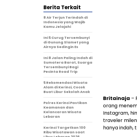
Berita Terkait
8 Air Terjun Terindah di
Indonesia yang Wajib
Kamu Jelajahi
Ini 5 Curug Tersembunyi
di Gunung Slamet yang
Airnya Sedingin Es
Ini 8 Jalan Paling Indah di
Sumatera Barat, Suarga
Tersembunyi Bagi
Pecinta Road Trip
5 Rekomendasi Wisata
Alam di Kerinci, Cocok
Buat Libur Sekolah Anak
Britainaja
– 
Polres Kerinci Pastikan
orang menemuk
Keamanan dan
Kelancaran Wisata
Instagram, hi
Lebaran
traveler mile
hanya indah, 
Kerinci Targetkan 100
Ribu Wisatawan saat
Libur Lebaran 2026