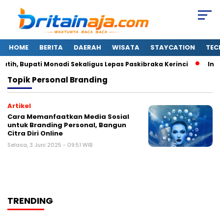
HOME
BERITA
DAERAH
WISATA
STAYCATION
TEC
ih, Bupati Monadi Sekaligus Lepas Paskibraka Kerinci
Ini 
Topik
Personal Branding
Artikel
Cara Memanfaatkan Media Sosial
untuk Branding Personal, Bangun
Citra Diri Online
Selasa, 3 Juni 2025 - 09:51 WIB
TRENDING