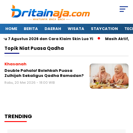
HOME
BERITA
DAERAH
WISATA
STAYCATION
TEC
 7 Agustus 2026 dan Cara Klaim Skin Luo Yi
Masih Aktif, I
Topik
Niat Puasa Qadha
Khasanah
Double Pahala! Bolehkah Puasa
Zulhijah Sekaligus Qadha Ramadan?
Rabu, 20 Mei 2026 - 18:00 WIB
TRENDING