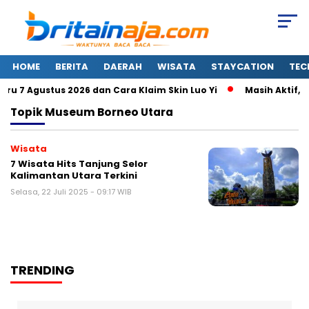
HOME
BERITA
DAERAH
WISATA
STAYCATION
TEC
 7 Agustus 2026 dan Cara Klaim Skin Luo Yi
Masih Aktif, I
Topik
Museum Borneo Utara
Wisata
7 Wisata Hits Tanjung Selor
Kalimantan Utara Terkini
Selasa, 22 Juli 2025 - 09:17 WIB
TRENDING