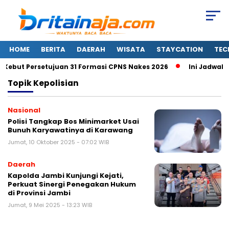
HOME
BERITA
DAERAH
WISATA
STAYCATION
TEC
Kebut Persetujuan 31 Formasi CPNS Nakes 2026
Ini Jadwal Ri
Topik
Kepolisian
Nasional
Polisi Tangkap Bos Minimarket Usai
Bunuh Karyawatinya di Karawang
Jumat, 10 Oktober 2025 - 07:02 WIB
Daerah
Kapolda Jambi Kunjungi Kejati,
Perkuat Sinergi Penegakan Hukum
di Provinsi Jambi
Jumat, 9 Mei 2025 - 13:23 WIB