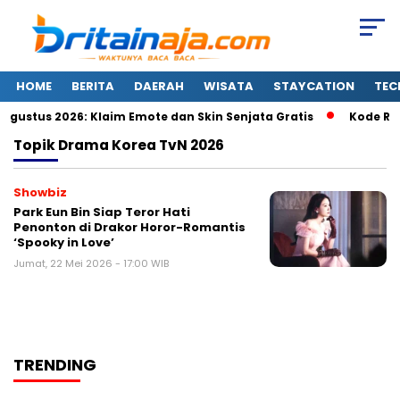
HOME
BERITA
DAERAH
WISATA
STAYCATION
TEC
 Agustus 2026: Klaim Emote dan Skin Senjata Gratis
Kode Red
Topik
Drama Korea TvN 2026
Showbiz
Park Eun Bin Siap Teror Hati
Penonton di Drakor Horor-Romantis
‘Spooky in Love’
Jumat, 22 Mei 2026 - 17:00 WIB
TRENDING