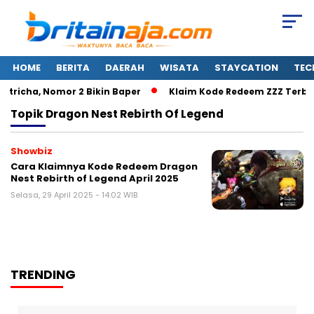
HOME
BERITA
DAERAH
WISATA
STAYCATION
TEC
utricha, Nomor 2 Bikin Baper
Klaim Kode Redeem ZZZ Terbar
Topik
Dragon Nest Rebirth Of Legend
Showbiz
Cara Klaimnya Kode Redeem Dragon
Nest Rebirth of Legend April 2025
Selasa, 29 April 2025 - 14:02 WIB
TRENDING