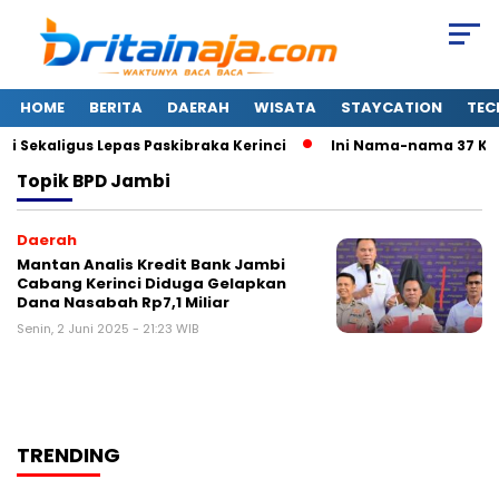
HOME
BERITA
DAERAH
WISATA
STAYCATION
TEC
 Sekaligus Lepas Paskibraka Kerinci
Ini Nama-nama 37 Kad
Topik
BPD Jambi
Daerah
Mantan Analis Kredit Bank Jambi
Cabang Kerinci Diduga Gelapkan
Dana Nasabah Rp7,1 Miliar
Senin, 2 Juni 2025 - 21:23 WIB
TRENDING