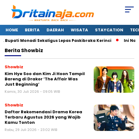
HOME
BERITA
DAERAH
WISATA
STAYCATION
TEC
upati Monadi Sekaligus Lepas Paskibraka Kerinci
Ini Nama
Berita
Showbiz
Showbiz
Kim Hye Soo dan Kim Ji Hoon Tampil
Bareng di Drakor ‘The Affair Was
Just Beginning’
Kamis, 30 Juli 2026 - 09:05 WIB
Showbiz
Daftar Rekomendasi Drama Korea
Terbaru Agustus 2026 yang Wajib
Kamu Tonton
Rabu, 29 Juli 2026 - 23:02 WIB