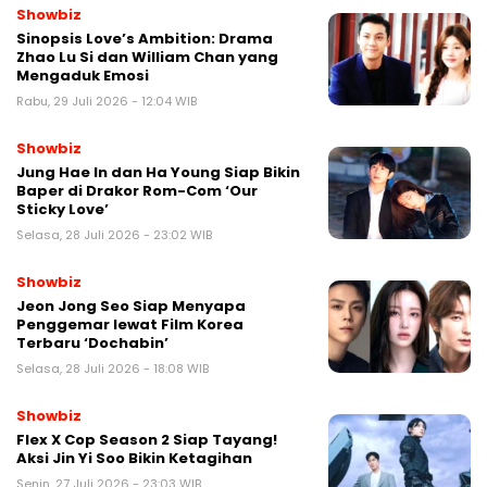
Showbiz
Sinopsis Love’s Ambition: Drama
Zhao Lu Si dan William Chan yang
Mengaduk Emosi
Rabu, 29 Juli 2026 - 12:04 WIB
Showbiz
Jung Hae In dan Ha Young Siap Bikin
Baper di Drakor Rom-Com ‘Our
Sticky Love’
Selasa, 28 Juli 2026 - 23:02 WIB
Showbiz
Jeon Jong Seo Siap Menyapa
Penggemar lewat Film Korea
Terbaru ‘Dochabin’
Selasa, 28 Juli 2026 - 18:08 WIB
Showbiz
Flex X Cop Season 2 Siap Tayang!
Aksi Jin Yi Soo Bikin Ketagihan
Senin, 27 Juli 2026 - 23:03 WIB