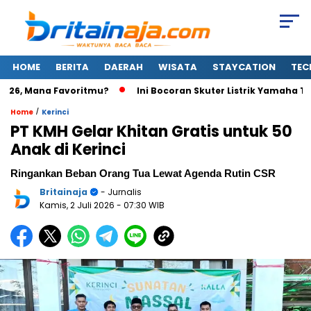
HOME
BERITA
DAERAH
WISATA
STAYCATION
TEC
026, Mana Favoritmu?
Ini Bocoran Skuter Listrik Yamaha Terbar
/
Home
Kerinci
PT KMH Gelar Khitan Gratis untuk 50
Anak di Kerinci
Ringankan Beban Orang Tua Lewat Agenda Rutin CSR
Britainaja
- Jurnalis
Kamis, 2 Juli 2026
- 07:30 WIB