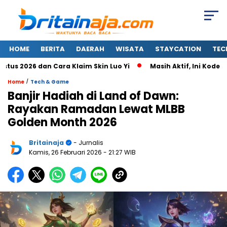
HOME
BERITA
DAERAH
WISATA
STAYCATION
TEC
2026 dan Cara Klaim Skin Luo Yi
Masih Aktif, Ini Kode Red
/
Home
Tech & Game
Banjir Hadiah di Land of Dawn:
Rayakan Ramadan Lewat MLBB
Golden Month 2026
Britainaja
- Jurnalis
Kamis, 26 Februari 2026
- 21:27 WIB