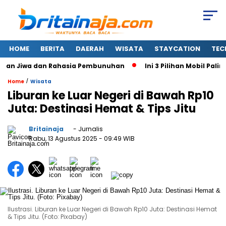
HOME
BERITA
DAERAH
WISATA
STAYCATION
TEC
an Jiwa dan Rahasia Pembunuhan
Ini 3 Pilihan Mobil Paling I
/
Home
Wisata
Liburan ke Luar Negeri di Bawah Rp10
Juta: Destinasi Hemat & Tips Jitu
Britainaja
- Jurnalis
Rabu, 13 Agustus 2025
- 09:49 WIB
Ilustrasi. Liburan ke Luar Negeri di Bawah Rp10 Juta: Destinasi Hemat
& Tips Jitu. (Foto: Pixabay)