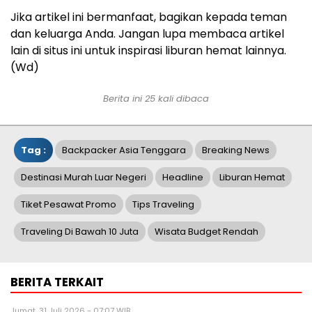
Jika artikel ini bermanfaat, bagikan kepada teman
dan keluarga Anda. Jangan lupa membaca artikel
lain di situs ini untuk inspirasi liburan hemat lainnya.
(Wd)
Berita ini 25 kali dibaca
Tag :
Backpacker Asia Tenggara
Breaking News
Destinasi Murah Luar Negeri
Headline
Liburan Hemat
Tiket Pesawat Promo
Tips Traveling
Traveling Di Bawah 10 Juta
Wisata Budget Rendah
BERITA TERKAIT
Jumat, 31 Juli 2026 - 07:07 WIB