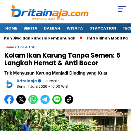
HOME
BERITA
DAERAH
WISATA
STAYCATION
TEC
tan Jiwa dan Rahasia Pembunuhan
Ini 3 Pilihan Mobil Paling
/
Home
Tips & Trik
Kolam Ikan Karung Tanpa Semen: 5
Langkah Hemat & Anti Bocor
Trik Menyusun Karung Menjadi Dinding yang Kuat
Britainaja
- Jurnalis
Senin, 1 Juni 2026
- 10:00 WIB