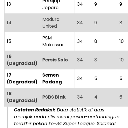
Persijap
13
34
9
9
Jepara
Madura
14
34
9
8
United
PSM
15
34
8
10
Makassar
16
Persis Solo
34
8
10
(Degradasi)
17
Semen
34
5
5
(Degradasi)
Padang
18
PSBS Biak
34
4
6
(Degradasi)
Catatan Redaksi:
Data statistik di atas
merujuk pada rilis resmi pasca-pertandingan
terakhir pekan ke-34 Super League. Selamat