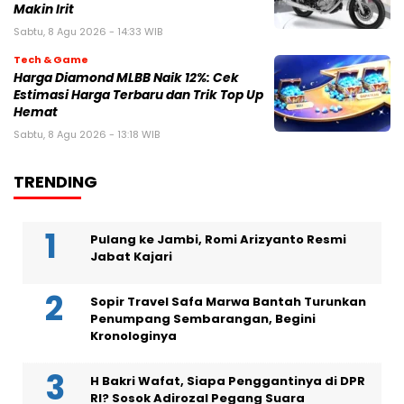
Makin Irit
Sabtu, 8 Agu 2026 - 14:33 WIB
Tech & Game
Harga Diamond MLBB Naik 12%: Cek
Estimasi Harga Terbaru dan Trik Top Up
Hemat
Sabtu, 8 Agu 2026 - 13:18 WIB
TRENDING
Pulang ke Jambi, Romi Arizyanto Resmi
Jabat Kajari
Sopir Travel Safa Marwa Bantah Turunkan
Penumpang Sembarangan, Begini
Kronologinya
H Bakri Wafat, Siapa Penggantinya di DPR
RI? Sosok Adirozal Pegang Suara