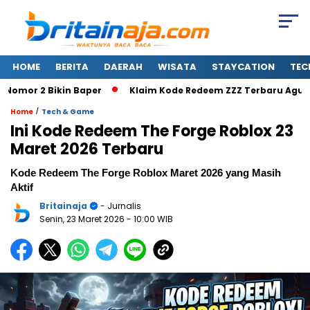
HOME
BERITA
DAERAH
WISATA
STAYCATION
TEC
mor 2 Bikin Baper
Klaim Kode Redeem ZZZ Terbaru Agustus 
/
Home
Tech & Game
Ini Kode Redeem The Forge Roblox 23
Maret 2026 Terbaru
Kode Redeem The Forge Roblox Maret 2026 yang Masih
Aktif
Britainaja
- Jurnalis
Senin, 23 Maret 2026
- 10:00 WIB