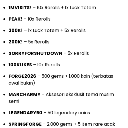
1MVISITS!
– 10x Rerolls + 1x Luck Totem
PEAK!
– 10x Rerolls
300K!
– 1x Luck Totem + 5x Rerolls
200K!
– 5x Rerolls
SORRYFORSHUTDOWN
– 5x Rerolls
100KLIKES
– 10x Rerolls
FORGE2026
– 500 gems + 1.000 koin (terbatas
awal bulan)
MARCHARMY
– Aksesori eksklusif tema musim
semi
LEGENDARY50
– 50 legendary coins
SPRINGFORGE
– 2.000 gems + 5 item rare acak