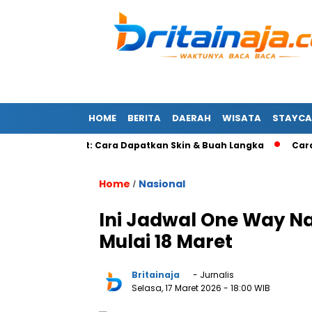
HOME
BERITA
DAERAH
WISATA
STAYCA
 Fruits Cepat: Cara Dapatkan Skin & Buah Langka
Cara Mai
Home
Nasional
/
Ini Jadwal One Way N
Mulai 18 Maret
Britainaja
- Jurnalis
Selasa, 17 Maret 2026
- 18:00 WIB