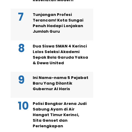
Tunjangan Profesi
Terancam! Kota Sungai
Penuh Hadapi Lonjakan
Jumlah Guru
Dua Siswa SMAN 4 Kerinci
Lolos Seleksi Akademi
Sepak Bola Garuda Yaksa
& Dewa United
Ini Nama-nama 5 Pejabat
Baru Yang Dilantik
Gubernur Al Haris
Polisi Bongkar Arena Judi
Sabung Ayam di Air
Hangat Timur Kerinci,
Sita Genset dan
Perlengkapan