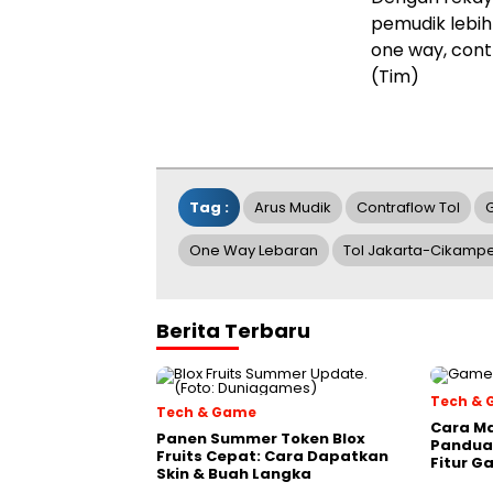
pemudik lebih
one way, cont
(Tim)
Tag :
Arus Mudik
Contraflow Tol
G
One Way Lebaran
Tol Jakarta-Cikamp
Berita Terbaru
Tech &
Tech & Game
Cara Ma
Panen Summer Token Blox
Panduan
Fruits Cepat: Cara Dapatkan
Fitur G
Skin & Buah Langka