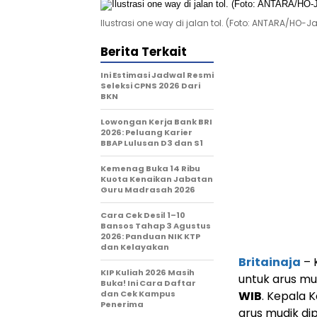
Ilustrasi one way di jalan tol. (Foto: ANTARA/HO-
Berita Terkait
Ini Estimasi Jadwal Resmi
Seleksi CPNS 2026 Dari
BKN
Lowongan Kerja Bank BRI
2026: Peluang Karier
BBAP Lulusan D3 dan S1
Kemenag Buka 14 Ribu
Kuota Kenaikan Jabatan
Guru Madrasah 2026
Cara Cek Desil 1–10
Bansos Tahap 3 Agustus
2026: Panduan NIK KTP
dan Kelayakan
Britainaja
– 
KIP Kuliah 2026 Masih
untuk arus mu
Buka! Ini Cara Daftar
dan Cek Kampus
WIB
. Kepala 
Penerima
arus mudik dip