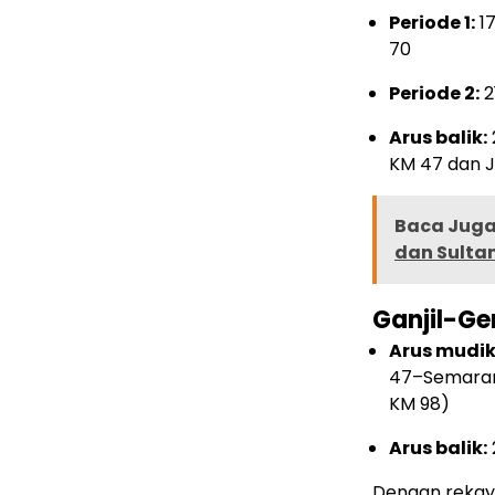
Periode 1:
17
70
Periode 2:
2
Arus balik:
KM 47 dan J
Baca Juga 
dan Sulta
Ganjil-G
Arus mudik
47–Semaran
KM 98)
Arus balik:
Dengan rekaya