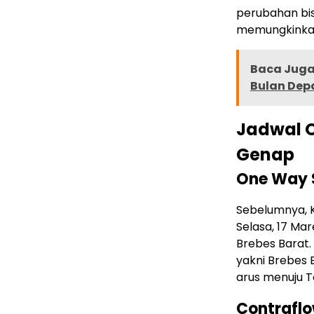
perubahan bisa
memungkinkan
Baca Juga 
Bulan Depa
Jadwal O
Genap
One Way 
Sebelumnya, 
Selasa, 17 Ma
Brebes Barat.
yakni Brebes 
arus menuju T
Contrafl