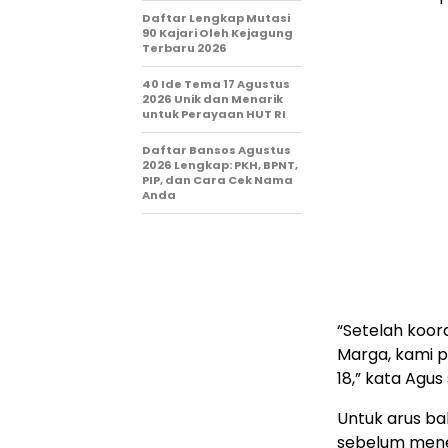
Daftar Lengkap Mutasi
90 Kajari Oleh Kejagung
Terbaru 2026
40 Ide Tema 17 Agustus
2026 Unik dan Menarik
untuk Perayaan HUT RI
Daftar Bansos Agustus
2026 Lengkap: PKH, BPNT,
PIP, dan Cara Cek Nama
Anda
“Setelah koor
Marga, kami p
18,” kata Agu
Untuk arus bal
sebelum men