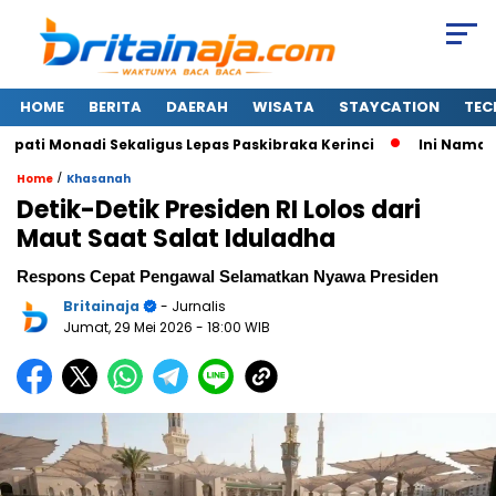
HOME
BERITA
DAERAH
WISATA
STAYCATION
TEC
i Monadi Sekaligus Lepas Paskibraka Kerinci
Ini Nama-nam
/
Home
Khasanah
Detik-Detik Presiden RI Lolos dari
Maut Saat Salat Iduladha
Respons Cepat Pengawal Selamatkan Nyawa Presiden
Britainaja
- Jurnalis
Jumat, 29 Mei 2026
- 18:00 WIB