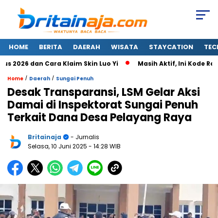
HOME
BERITA
DAERAH
WISATA
STAYCATION
TEC
026 dan Cara Klaim Skin Luo Yi
Masih Aktif, Ini Kode Redee
/
/
Home
Daerah
Sungai Penuh
Desak Transparansi, LSM Gelar Aksi
Damai di Inspektorat Sungai Penuh
Terkait Dana Desa Pelayang Raya
Britainaja
- Jurnalis
Selasa, 10 Juni 2025
- 14:28 WIB