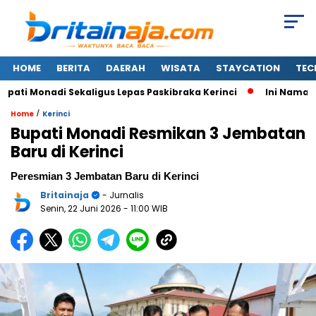
HOME
BERITA
DAERAH
WISATA
STAYCATION
TEC
i Monadi Sekaligus Lepas Paskibraka Kerinci
Ini Nama-nam
/
Home
Kerinci
Bupati Monadi Resmikan 3 Jembatan
Baru di Kerinci
Peresmian 3 Jembatan Baru di Kerinci
Britainaja
- Jurnalis
Senin, 22 Juni 2026
- 11:00 WIB