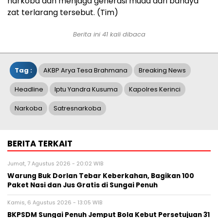
narkoba dan menjaga generasi muda dari bahaya
zat terlarang tersebut. (Tim)
Berita ini 41 kali dibaca
Tag :
AKBP Arya Tesa Brahmana
Breaking News
Headline
Iptu Yandra Kusuma
Kapolres Kerinci
Narkoba
Satresnarkoba
BERITA TERKAIT
Jumat, 7 Agustus 2026 - 20:02 WIB
Warung Buk Dorlan Tebar Keberkahan, Bagikan 100
Paket Nasi dan Jus Gratis di Sungai Penuh
Kamis, 6 Agustus 2026 - 13:05 WIB
BKPSDM Sungai Penuh Jemput Bola Kebut Persetujuan 31