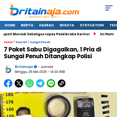
HOME
BERITA
DAERAH
WISATA
STAYCATION
TEC
ti Monadi Sekaligus Lepas Paskibraka Kerinci
Ini Nama-na
/
/
Home
Daerah
Sungai Penuh
7 Paket Sabu Digagalkan, 1 Pria di
Sungai Penuh Ditangkap Polisi
Britainaja
- Jurnalis
Minggu, 25 Mei 2025
- 14:03 WIB