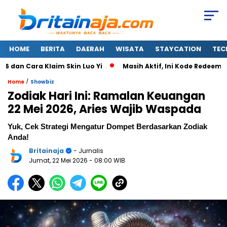
HOME
BERITA
DAERAH
WISATA
STAYCATION
TEC
 Cara Klaim Skin Luo Yi
Masih Aktif, Ini Kode Redeem FF 7 
/
Home
Showbiz
Zodiak Hari Ini: Ramalan Keuangan
22 Mei 2026, Aries Wajib Waspada
Yuk, Cek Strategi Mengatur Dompet Berdasarkan Zodiak
Anda!
Britainaja
- Jurnalis
Jumat, 22 Mei 2026
- 08:00 WIB