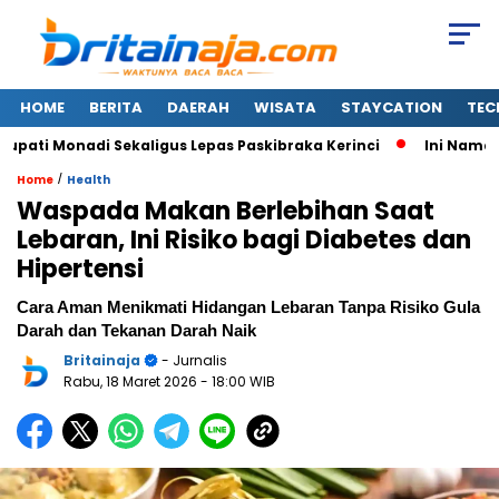
HOME
BERITA
DAERAH
WISATA
STAYCATION
TEC
ti Monadi Sekaligus Lepas Paskibraka Kerinci
Ini Nama-nam
/
Home
Health
Waspada Makan Berlebihan Saat
Lebaran, Ini Risiko bagi Diabetes dan
Hipertensi
Cara Aman Menikmati Hidangan Lebaran Tanpa Risiko Gula
Darah dan Tekanan Darah Naik
Britainaja
- Jurnalis
Rabu, 18 Maret 2026
- 18:00 WIB