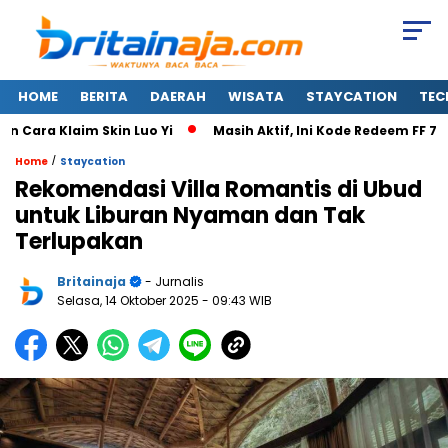
HOME
BERITA
DAERAH
WISATA
STAYCATION
TEC
aim Skin Luo Yi
Masih Aktif, Ini Kode Redeem FF 7 Agustus 2
/
Home
Staycation
Rekomendasi Villa Romantis di Ubud
untuk Liburan Nyaman dan Tak
Terlupakan
Britainaja
- Jurnalis
Selasa, 14 Oktober 2025
- 09:43 WIB