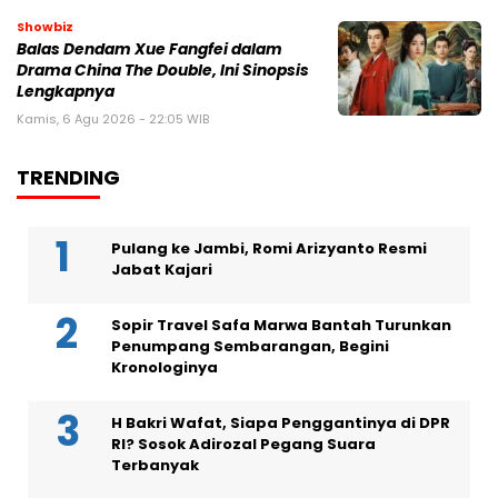
Showbiz
Balas Dendam Xue Fangfei dalam
Drama China The Double, Ini Sinopsis
Lengkapnya
Kamis, 6 Agu 2026 - 22:05 WIB
TRENDING
Pulang ke Jambi, Romi Arizyanto Resmi
Jabat Kajari
Sopir Travel Safa Marwa Bantah Turunkan
Penumpang Sembarangan, Begini
Kronologinya
H Bakri Wafat, Siapa Penggantinya di DPR
RI? Sosok Adirozal Pegang Suara
Terbanyak