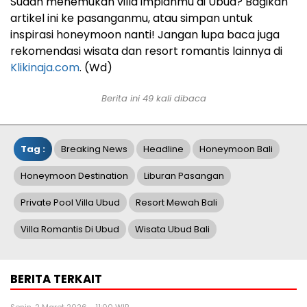
Sudah menemukan villa impianmu di Ubud? Bagikan
artikel ini ke pasanganmu, atau simpan untuk
inspirasi honeymoon nanti! Jangan lupa baca juga
rekomendasi wisata dan resort romantis lainnya di
Klikinaja.com
. (Wd)
Berita ini 49 kali dibaca
Tag :
Breaking News
Headline
Honeymoon Bali
Honeymoon Destination
Liburan Pasangan
Private Pool Villa Ubud
Resort Mewah Bali
Villa Romantis Di Ubud
Wisata Ubud Bali
BERITA TERKAIT
Senin, 2 Maret 2026 - 11:00 WIB