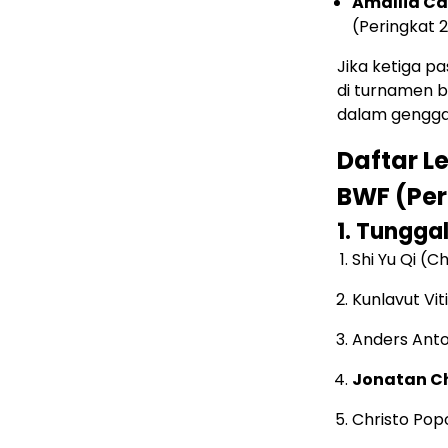
Amallia Ca
(Peringkat 
Jika ketiga p
di turnamen b
dalam gengg
Daftar L
BWF (Per 
1. Tungga
Shi Yu Qi (C
Kunlavut Vit
Anders Ant
Jonatan Ch
Christo Pop