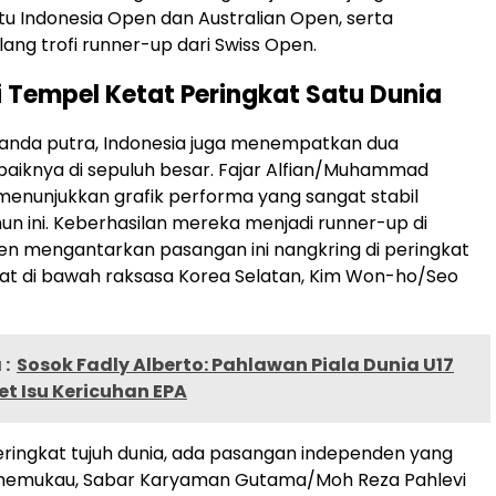
itu Indonesia Open dan Australian Open, serta
g trofi runner-up dari Swiss Open.
ri Tempel Ketat Peringkat Satu Dunia
ganda putra, Indonesia juga menempatkan dua
aiknya di sepuluh besar. Fajar Alfian/Muhammad
i menunjukkan grafik performa yang sangat stabil
un ini. Keberhasilan mereka menjadi runner-up di
n mengantarkan pasangan ini nangkring di peringkat
pat di bawah raksasa Korea Selatan, Kim Won-ho/Seo
:
Sosok Fadly Alberto: Pahlawan Piala Dunia U17
ret Isu Kericuhan EPA
eringkat tujuh dunia, ada pasangan independen yang
 memukau, Sabar Karyaman Gutama/Moh Reza Pahlevi