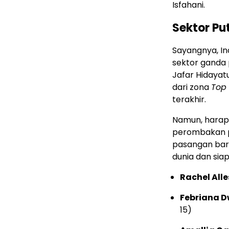
Isfahani.
Sektor Pu
Sayangnya, In
sektor ganda
Jafar Hidayat
dari zona
Top 
terakhir.
Namun, harapa
perombakan p
pasangan bar
dunia dan sia
Rachel All
Febriana D
15)