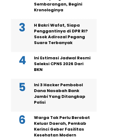
Sembarangan, Begini
Kronologinya
H Bakri Wafat, Siapa
Penggantinya di DPR RI?
Sosok Adirozal Pegang
Suara Terbanyak
Ini Estimasi Jadwal Resmi
Seleksi CPNS 2026 Dari
BKN
Ini 3 Hacker Pembobol
Dana Nasabah Bank
Jambi Yang Ditangkap
Polisi
Warga Tak Perlu Berobat
Keluar Daerah, Pemkab
Kerinci Geber Fasilitas
Kesehatan Modern