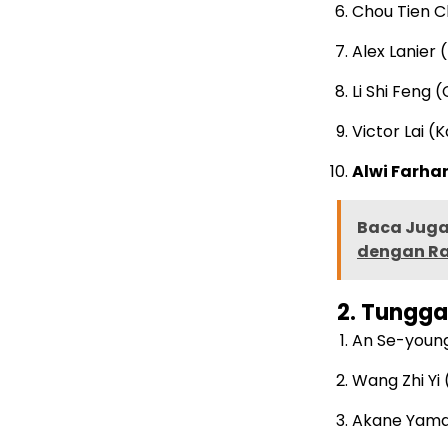
Chou Tien C
Alex Lanier 
Li Shi Feng 
Victor Lai (
Alwi Farha
Baca Juga 
dengan Ra
2. Tunggal
An Se-young
Wang Zhi Yi 
Akane Yama