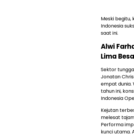
Meski begitu,
Indonesia suk
saat ini.
Alwi Farh
Lima Besa
Sektor tunggal
Jonatan Chris
empat dunia. 
tahun ini, ko
Indonesia Ope
Kejutan terbes
melesat tajam
Performa imp
kunci utama. 