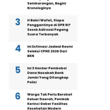
Sembarangan, Begini
Kronologinya
H Bakri Wafat, Siapa
Penggantinya di DPR RI?
Sosok Adirozal Pegang
Suara Terbanyak
Ini Estimasi Jadwal Resmi
Seleksi CPNS 2026 Dari
BKN
Ini 3 Hacker Pembobol
Dana Nasabah Bank
Jambi Yang Ditangkap
Polisi
Warga Tak Perlu Berobat
Keluar Daerah, Pemkab
Kerinci Geber Fasilitas
Kesehatan Modern