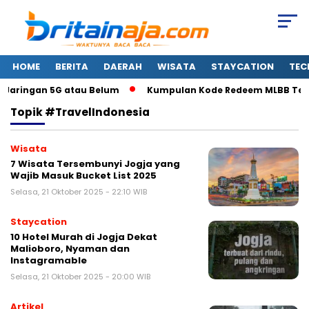
HOME
BERITA
DAERAH
WISATA
STAYCATION
TEC
Jaringan 5G atau Belum
Kumpulan Kode Redeem MLBB Terbaru
Topik
#TravelIndonesia
Wisata
7 Wisata Tersembunyi Jogja yang
Wajib Masuk Bucket List 2025
Selasa, 21 Oktober 2025 - 22:10 WIB
Staycation
10 Hotel Murah di Jogja Dekat
Malioboro, Nyaman dan
Instagramable
Selasa, 21 Oktober 2025 - 20:00 WIB
Artikel