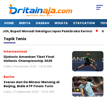
HOME
BERITA
DAERAH
WISATA
STAYCATION
TEC
ih, Bupati Monadi Sekaligus Lepas Paskibraka Kerinci
Ini
Topik
Tenis
Internasional
Djokovic Amankan Tiket Final
Hellenic Championship 2025
Sabtu, 8 November 2025 - 14:00 WIB
Berita
Zverev dan De Minaur Menang di
Beijing, Bidik ATP Finals Turin
Sabtu, 27 September 2025 - 12:00 WIB