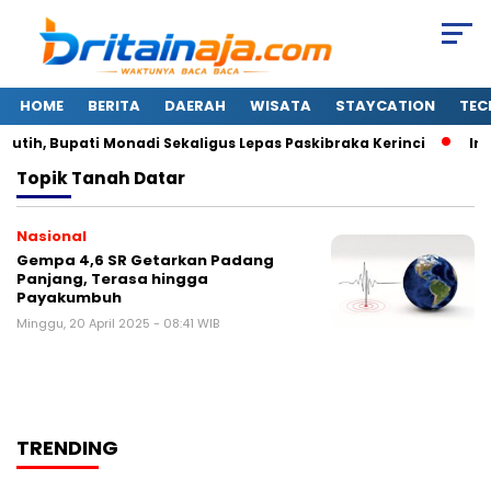
HOME
BERITA
DAERAH
WISATA
STAYCATION
TEC
tih, Bupati Monadi Sekaligus Lepas Paskibraka Kerinci
Ini
Topik
Tanah Datar
Nasional
Gempa 4,6 SR Getarkan Padang
Panjang, Terasa hingga
Payakumbuh
Minggu, 20 April 2025 - 08:41 WIB
TRENDING