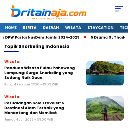
HOME
BERITA
DAERAH
WISATA
STAYCATION
TEC
s DPW Partai NasDem Jambi 2024-2029
5 Drama GL Thailand
Topik
Snorkeling Indonesia
Wisata
Panduan Wisata Pulau Pahawang
Lampung: Surga Snorkeling yang
Sedang Naik Daun
Rabu, 4 Februari 2026 - 13:00 WIB
Wisata
Petualangan Solo Traveler: 5
Destinasi Alam Terbaik yang
Menantang dan Memikat
Jumat, 4 Juli 2025 - 09:00 WIB