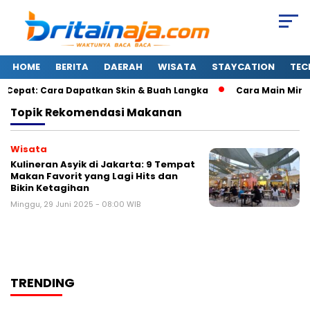
HOME
BERITA
DAERAH
WISATA
STAYCATION
TEC
 Cepat: Cara Dapatkan Skin & Buah Langka
Cara Main Minec
Topik
Rekomendasi Makanan
Wisata
Kulineran Asyik di Jakarta: 9 Tempat
Makan Favorit yang Lagi Hits dan
Bikin Ketagihan
Minggu, 29 Juni 2025 - 08:00 WIB
TRENDING