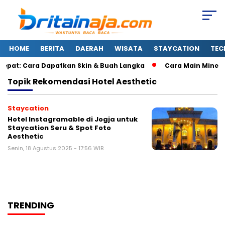
HOME
BERITA
DAERAH
WISATA
STAYCATION
TEC
epat: Cara Dapatkan Skin & Buah Langka
Cara Main Minecra
Topik
Rekomendasi Hotel Aesthetic
Staycation
Hotel Instagramable di Jogja untuk
Staycation Seru & Spot Foto
Aesthetic
Senin, 18 Agustus 2025 - 17:56 WIB
TRENDING