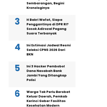
Sembarangan, Begini
Kronologinya
H Bakri Wafat, Siapa
Penggantinya di DPR RI?
Sosok Adirozal Pegang
Suara Terbanyak
Ini Estimasi Jadwal Resmi
Seleksi CPNS 2026 Dari
BKN
Ini 3 Hacker Pembobol
Dana Nasabah Bank
Jambi Yang Ditangkap
Polisi
Warga Tak Perlu Berobat
Keluar Daerah, Pemkab
Kerinci Geber Fasilitas
Kesehatan Modern