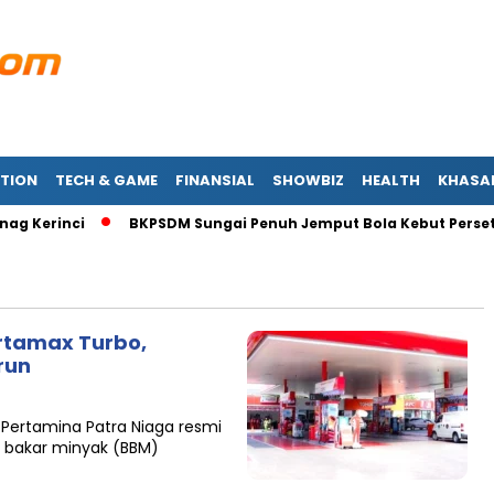
TION
TECH & GAME
FINANSIAL
SHOWBIZ
HEALTH
KHASA
 Kerinci
BKPSDM Sungai Penuh Jemput Bola Kebut Persetuju
rtamax Turbo,
run
PT Pertamina Patra Niaga resmi
 bakar minyak (BBM)