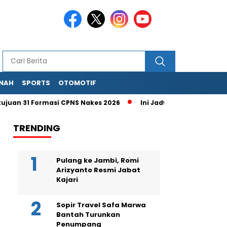
NAH
SPORTS
OTOMOTIF
an 31 Formasi CPNS Nakes 2026
Ini Jadwal Rilis iPhone 18 Pr
TRENDING
Pulang ke Jambi, Romi
Arizyanto Resmi Jabat
Kajari
Sopir Travel Safa Marwa
Bantah Turunkan
Penumpang