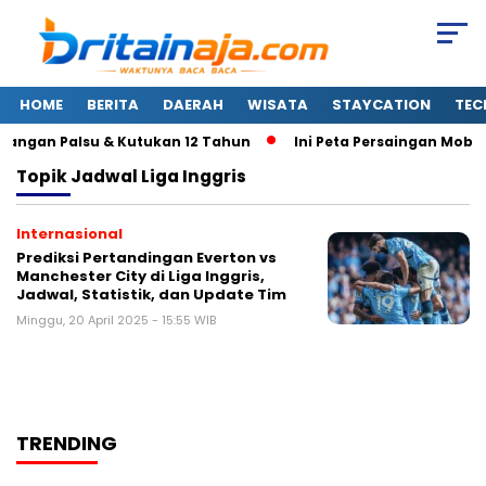
HOME
BERITA
DAERAH
WISATA
STAYCATION
TEC
nangan Palsu & Kutukan 12 Tahun
Ini Peta Persaingan Mobil L
Topik
Jadwal Liga Inggris
Internasional
Prediksi Pertandingan Everton vs
Manchester City di Liga Inggris,
Jadwal, Statistik, dan Update Tim
Minggu, 20 April 2025 - 15:55 WIB
TRENDING