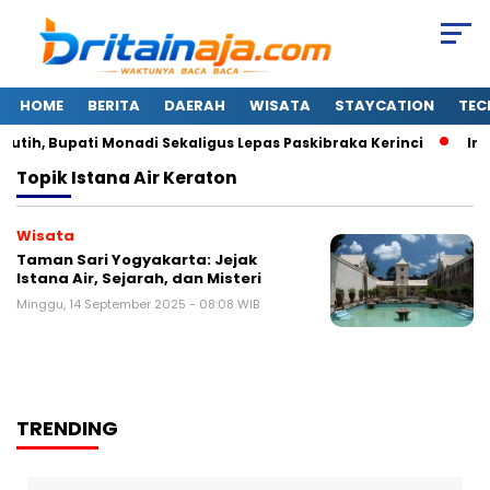
HOME
BERITA
DAERAH
WISATA
STAYCATION
TEC
tih, Bupati Monadi Sekaligus Lepas Paskibraka Kerinci
Ini
Topik
Istana Air Keraton
Wisata
Taman Sari Yogyakarta: Jejak
Istana Air, Sejarah, dan Misteri
Minggu, 14 September 2025 - 08:08 WIB
TRENDING