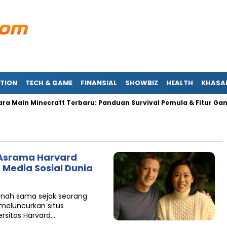
TION
TECH & GAME
FINANSIAL
SHOWBIZ
HEALTH
KHASA
 Main Minecraft Terbaru: Panduan Survival Pemula & Fitur Game 
 Asrama Harvard
edia Sosial Dunia
pernah sama sejak seorang
meluncurkan situs
rsitas Harvard….