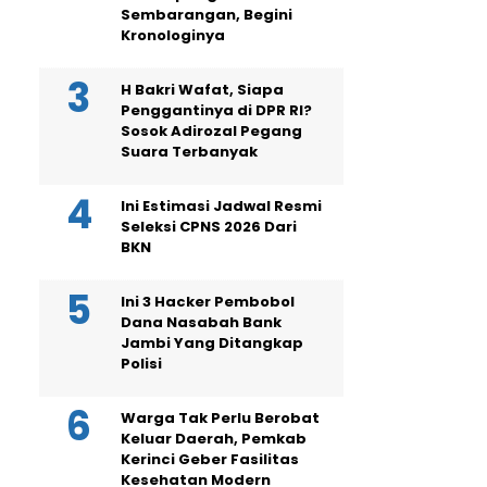
Sembarangan, Begini
Kronologinya
H Bakri Wafat, Siapa
Penggantinya di DPR RI?
Sosok Adirozal Pegang
Suara Terbanyak
Ini Estimasi Jadwal Resmi
Seleksi CPNS 2026 Dari
BKN
Ini 3 Hacker Pembobol
Dana Nasabah Bank
Jambi Yang Ditangkap
Polisi
Warga Tak Perlu Berobat
Keluar Daerah, Pemkab
Kerinci Geber Fasilitas
Kesehatan Modern