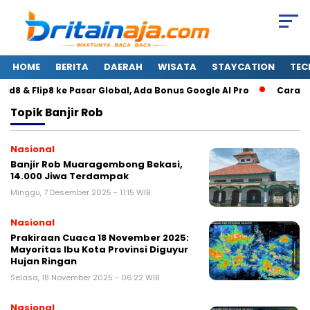
HOME
BERITA
DAERAH
WISATA
STAYCATION
TEC
8 & Flip8 ke Pasar Global, Ada Bonus Google AI Pro
Cara Ce
Topik
Banjir Rob
Nasional
Banjir Rob Muaragembong Bekasi,
14.000 Jiwa Terdampak
Minggu, 7 Desember 2025 - 11:15 WIB
Nasional
Prakiraan Cuaca 18 November 2025:
Mayoritas Ibu Kota Provinsi Diguyur
Hujan Ringan
Selasa, 18 November 2025 - 06:22 WIB
Nasional