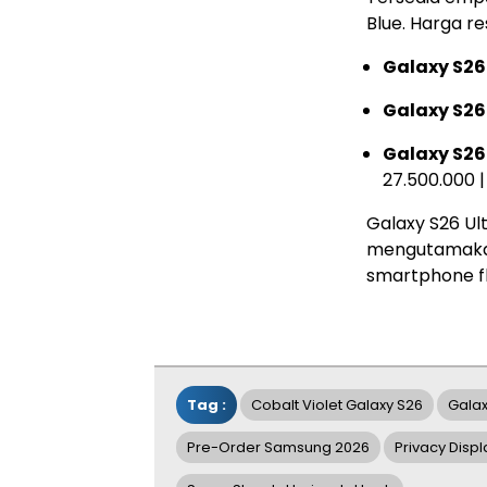
Blue. Harga re
Galaxy S26
Galaxy S26 
Galaxy S26 
27.500.000 |
Galaxy S26 Ul
mengutamakan
smartphone fl
Tag :
Cobalt Violet Galaxy S26
Galax
Pre-Order Samsung 2026
Privacy Disp