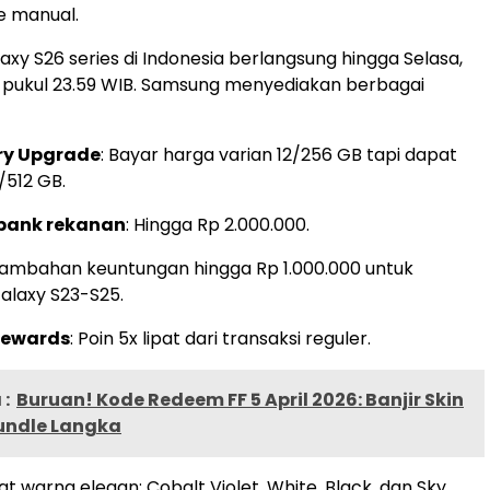
e manual.
axy S26 series di Indonesia berlangsung hingga Selasa,
 pukul 23.59 WIB. Samsung menyediakan berbagai
ry Upgrade
: Bayar harga varian 12/256 GB tapi dapat
/512 GB.
bank rekanan
: Hingga Rp 2.000.000.
Tambahan keuntungan hingga Rp 1.000.000 untuk
laxy S23-S25.
ewards
: Poin 5x lipat dari transaksi reguler.
:
Buruan! Kode Redeem FF 5 April 2026: Banjir Skin
undle Langka
t warna elegan: Cobalt Violet, White, Black, dan Sky