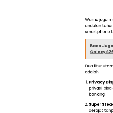
Warna juga me
andalan tahun 
smartphone bi
Baca Juga 
Galaxy S26 
Dua fitur uta
adalah:
Privacy Di
privasi, bis
banking.
Super Stea
derajat tan