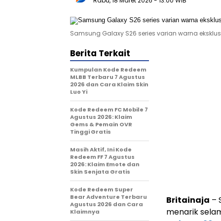
Rabu, 18 Maret 2026
- 13:00 WIB
Samsung Galaxy S26 series varian warna eksklusi
Berita Terkait
Kumpulan Kode Redeem
MLBB Terbaru 7 Agustus
2026 dan Cara Klaim Skin
Luo Yi
Kode Redeem FC Mobile 7
Agustus 2026: Klaim
Gems & Pemain OVR
Tinggi Gratis
Masih Aktif, Ini Kode
Redeem FF 7 Agustus
2026: Klaim Emote dan
Skin Senjata Gratis
Kode Redeem Super
Bear Adventure Terbaru
Britainaja
– 
Agustus 2026 dan Cara
menarik selam
Klaimnya