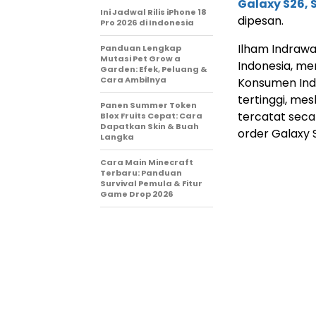
Galaxy S26, S
Ini Jadwal Rilis iPhone 18
dipesan.
Pro 2026 di Indonesia
Ilham Indraw
Panduan Lengkap
Mutasi Pet Grow a
Indonesia, me
Garden: Efek, Peluang &
Cara Ambilnya
Konsumen Indo
tertinggi, me
Panen Summer Token
tercatat seca
Blox Fruits Cepat: Cara
Dapatkan Skin & Buah
order Galaxy S
Langka
Cara Main Minecraft
Terbaru: Panduan
Survival Pemula & Fitur
Game Drop 2026