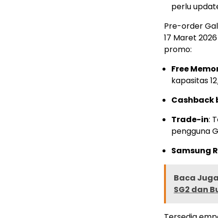
perlu updat
Pre-order Gal
17 Maret 2026
promo:
Free Memo
kapasitas 12
Cashback 
Trade-in
: 
pengguna Ga
Samsung R
Baca Juga 
SG2 dan B
Tersedia empa