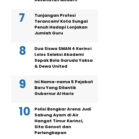
Tunjangan Profesi
Terancam! Kota Sungai
Penuh Hadapi Lonjakan
Jumlah Guru
Dua Siswa SMAN 4 Kerinci
Lolos Seleksi Akademi
Sepak Bola Garuda Yaksa
& Dewa United
Ini Nama-nama 5 Pejabat
Baru Yang Dilantik
Gubernur Al Haris
Polisi Bongkar Arena Judi
Sabung Ayam di Air
Hangat Timur Kerinci,
Sita Genset dan
Perlengkapan