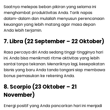
Saatnya melepas beban pikiran yang selama ini
menghambat produktivitas Anda. Tarik napas
dalam-dalam dan mulailah menyusun perencanaan
keuangan yang lebih matang agar masa depan
Anda lebih terjamin.
7. Libra (22 September – 22 Oktober)
Rasa percaya diri Anda sedang tinggi-tingginya hari
ini. Anda bisa menikmati ritme aktivitas yang lebih
santai tanpa tekanan. Menariknya lagi, kesepakatan
bisnis yang baru Anda tanda tangani siap membawa
bonus pemasukan ke rekening Anda.
8. Scorpio (23 Oktober – 21
November)
Energi positif yang Anda pancarkan hari ini menjadi