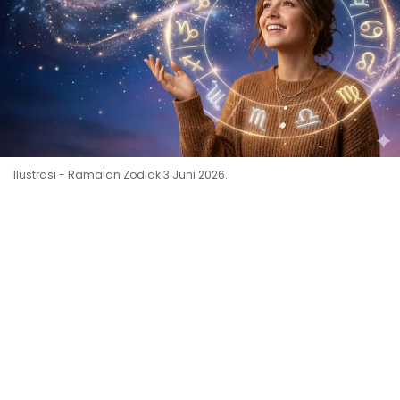
Ilustrasi - Ramalan Zodiak 3 Juni 2026.