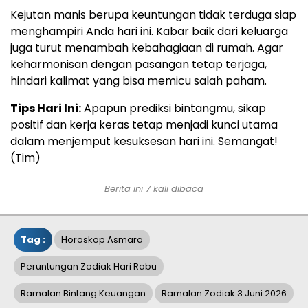
Kejutan manis berupa keuntungan tidak terduga siap
menghampiri Anda hari ini. Kabar baik dari keluarga
juga turut menambah kebahagiaan di rumah. Agar
keharmonisan dengan pasangan tetap terjaga,
hindari kalimat yang bisa memicu salah paham.
Tips Hari Ini:
Apapun prediksi bintangmu, sikap
positif dan kerja keras tetap menjadi kunci utama
dalam menjemput kesuksesan hari ini. Semangat!
(Tim)
Berita ini 7 kali dibaca
Tag :
Horoskop Asmara
Peruntungan Zodiak Hari Rabu
Ramalan Bintang Keuangan
Ramalan Zodiak 3 Juni 2026