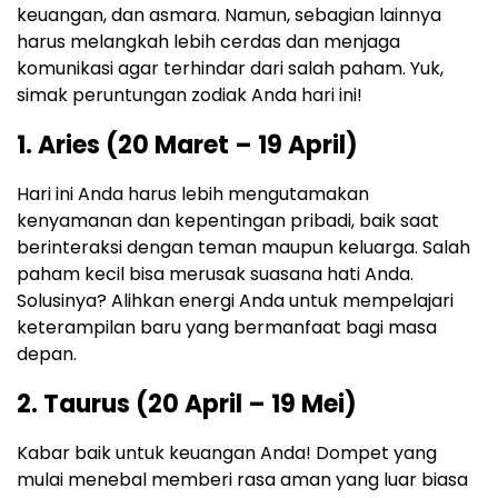
keuangan, dan asmara. Namun, sebagian lainnya
harus melangkah lebih cerdas dan menjaga
komunikasi agar terhindar dari salah paham. Yuk,
simak peruntungan zodiak Anda hari ini!
1. Aries (20 Maret – 19 April)
Hari ini Anda harus lebih mengutamakan
kenyamanan dan kepentingan pribadi, baik saat
berinteraksi dengan teman maupun keluarga. Salah
paham kecil bisa merusak suasana hati Anda.
Solusinya? Alihkan energi Anda untuk mempelajari
keterampilan baru yang bermanfaat bagi masa
depan.
2. Taurus (20 April – 19 Mei)
Kabar baik untuk keuangan Anda! Dompet yang
mulai menebal memberi rasa aman yang luar biasa