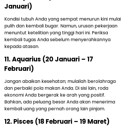
Januari)
Kondisi tubuh Anda yang sempat menurun kini mulai
pulih dan kembali bugar. Namun, urusan pekerjaan
menuntut ketelitian yang tinggi hari ini. Periksa
kembali tugas Anda sebelum menyerahkannya
kepada atasan.
11. Aquarius (20 Januari – 17
Februari)
Jangan abaikan kesehatan; mulailah berolahraga
dan perbaiki pola makan Anda. Di sisi lain, roda
ekonomi Anda bergerak ke arah yang positif.
Bahkan, ada peluang besar Anda akan menerima
kembali uang yang pernah orang lain pinjam.
12. Pisces (18 Februari – 19 Maret)