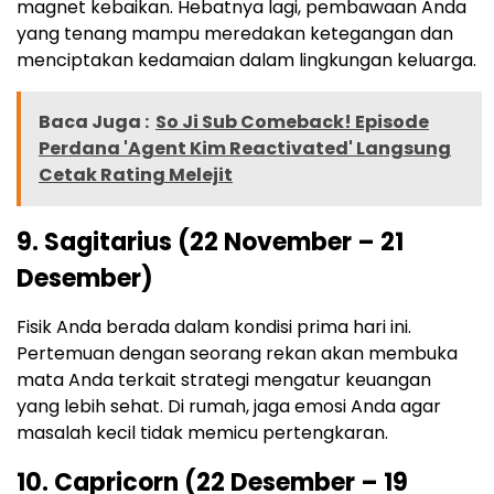
magnet kebaikan. Hebatnya lagi, pembawaan Anda
yang tenang mampu meredakan ketegangan dan
menciptakan kedamaian dalam lingkungan keluarga.
Baca Juga :
So Ji Sub Comeback! Episode
Perdana 'Agent Kim Reactivated' Langsung
Cetak Rating Melejit
9. Sagitarius (22 November – 21
Desember)
Fisik Anda berada dalam kondisi prima hari ini.
Pertemuan dengan seorang rekan akan membuka
mata Anda terkait strategi mengatur keuangan
yang lebih sehat. Di rumah, jaga emosi Anda agar
masalah kecil tidak memicu pertengkaran.
10. Capricorn (22 Desember – 19