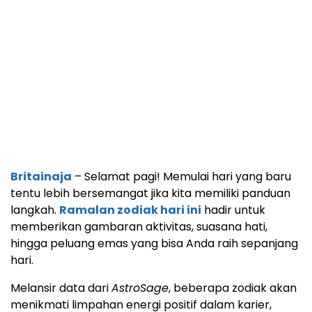
Britainaja
– Selamat pagi! Memulai hari yang baru
tentu lebih bersemangat jika kita memiliki panduan
langkah.
Ramalan zodiak hari ini
hadir untuk
memberikan gambaran aktivitas, suasana hati,
hingga peluang emas yang bisa Anda raih sepanjang
hari.
Melansir data dari
AstroSage
, beberapa zodiak akan
menikmati limpahan energi positif dalam karier,