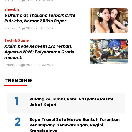
Sabtu, 8 Agu 2026 - 21:34 WIB
Showbiz
5 Drama GL Thailand Terbaik Ciize
Rutricha, Nomor 2 Bikin Baper
Sabtu, 8 Agu 2026 - 16:35 WIB
Tech & Game
Klaim Kode Redeem ZZZ Terbaru
Agustus 2026: Polychrome Gratis
menanti
Sabtu, 8 Agu 2026 - 15:33 WIB
TRENDING
Pulang ke Jambi, Romi Arizyanto Resmi
Jabat Kajari
Sopir Travel Safa Marwa Bantah Turunkan
Penumpang Sembarangan, Begini
Kronologinya