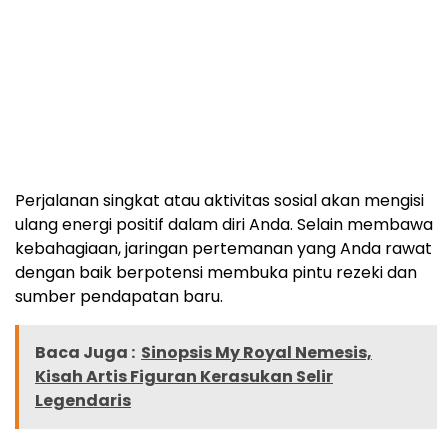
Perjalanan singkat atau aktivitas sosial akan mengisi
ulang energi positif dalam diri Anda. Selain membawa
kebahagiaan, jaringan pertemanan yang Anda rawat
dengan baik berpotensi membuka pintu rezeki dan
sumber pendapatan baru.
Baca Juga :
Sinopsis My Royal Nemesis,
Kisah Artis Figuran Kerasukan Selir
Legendaris