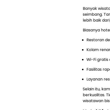
Banyak wisata
seimbang. Tari
lebih baik dar
Biasanya hotel
Restoran de
Kolam rena
Wi-Fi gratis 
Fasilitas ra
Layanan res
Selain itu, ka
berkualitas. T
wisatawan bi