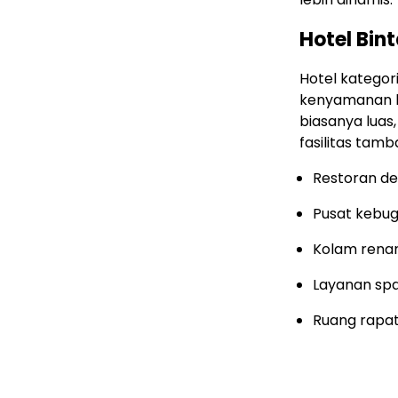
Hotel Bin
Hotel kategor
kenyamanan le
biasanya luas
fasilitas tamb
Restoran de
Pusat kebu
Kolam rena
Layanan spa
Ruang rapat