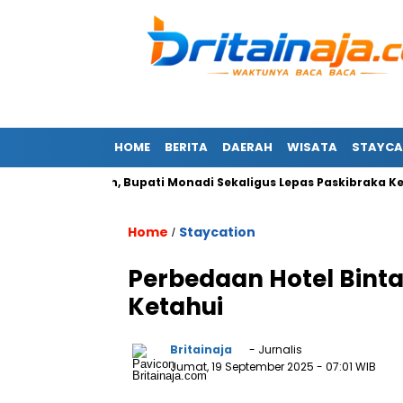
HOME
BERITA
DAERAH
WISATA
STAYCA
Merah Putih, Bupati Monadi Sekaligus Lepas Paskibraka Kerinci
Home
Staycation
/
Perbedaan Hotel Binta
Ketahui
Britainaja
- Jurnalis
Jumat, 19 September 2025
- 07:01 WIB