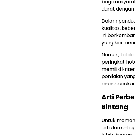
bagi masyara
darat dengan 
Dalam panduan
kualitas, kebe
ini berkemba
yang kini meni
Namun, tidak 
peringkat hot
memiliki krit
penilaian yang
menggunakan le
Arti Perb
Bintang
Untuk memaham
arti dari set
lebih dinamis.