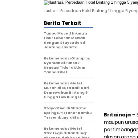
Ilustrasi. Perbedaan Hotel Bintang 1 hingga 5 yan
Berita Terkait
Tanpa Macet! Nikmati
Libur Lebaran Mewah
dengan Staycation di
Jantung Jakarta
Rekomendasi Glamping
Nyaman di Puncak:
Sensasi Tidur di Alam
Tanpa Ribet
Rekomendasi Hotel
Murah di Kuta Bali: Dari
Kemewahan Bintang 5
Hingga Low Budget
Staycation di Sharma
Springs, “Istana” Bambu
Britainaja
– 
Tersembunyi di Bali
maupun urusan
Rekomendasi Hotel
pertimbangan 
Strategis di Bandung:
alasan orang m
Akses Mudah ke Kuliner