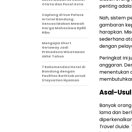
Otista dan Pusat Kota
penting adalah
Caplang di Vue Palace
Nah, sistem p
Artotel Bandung:
Sensasi Makan Mewah
gambaran kep
Harga Mahasiswa Rp50
harapkan. Mi
Ribu
sederhana at
Mengapa Short
dengan pelay
Getaway Jadi
Primadona Wisatawan
Akhir Tahun
Peringkat in
anggaran. Den
7 Rekomendasi Hotel di
menentukan ap
Bandung dengan
Fasilitas Bathtub untuk
membutuhkan
Staycation Nyaman
Asal-Usul
Banyak orang 
lama dan berla
diperkenalkan
Travel Guide
.