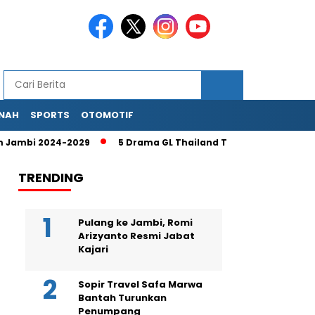
NAH
SPORTS
OTOMOTIF
bi 2024-2029
5 Drama GL Thailand Terbaik Ciize Rutricha, N
TRENDING
Pulang ke Jambi, Romi
Arizyanto Resmi Jabat
Kajari
Sopir Travel Safa Marwa
Bantah Turunkan
Penumpang