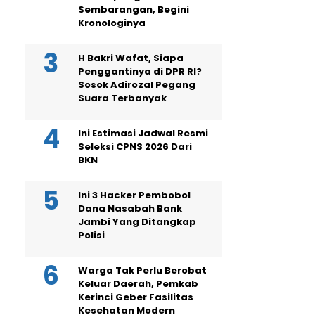
Sembarangan, Begini
Kronologinya
H Bakri Wafat, Siapa
Penggantinya di DPR RI?
Sosok Adirozal Pegang
Suara Terbanyak
Ini Estimasi Jadwal Resmi
Seleksi CPNS 2026 Dari
BKN
Ini 3 Hacker Pembobol
Dana Nasabah Bank
Jambi Yang Ditangkap
Polisi
Warga Tak Perlu Berobat
Keluar Daerah, Pemkab
Kerinci Geber Fasilitas
Kesehatan Modern