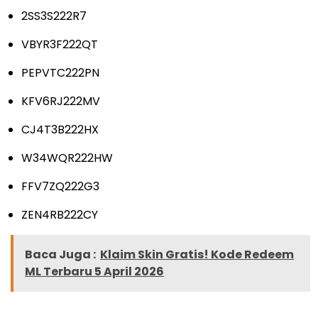
2SS3S222R7
VBYR3F222QT
PEPVTC222PN
KFV6RJ222MV
CJ4T3B222HX
W34WQR222HW
FFV7ZQ222G3
ZEN4RB222CY
Baca Juga :
Klaim Skin Gratis! Kode Redeem
ML Terbaru 5 April 2026