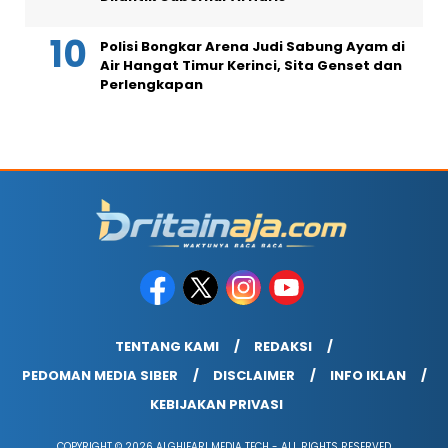
Polisi Bongkar Arena Judi Sabung Ayam di
Air Hangat Timur Kerinci, Sita Genset dan
Perlengkapan
TENTANG KAMI
REDAKSI
PEDOMAN MEDIA SIBER
DISCLAIMER
INFO IKLAN
KEBIJAKAN PRIVASI
COPYRIGHT © 2026 ALGHIFARI MEDIA TECH - ALL RIGHTS RESERVED