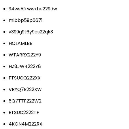
34ws5frwwxhe229dw
mlbbp59p6671
v399g9t6y9cs22qk3
HOLAMLBB
WTARRX222Y9
HZ8JW4222Y8
FTSUCQ222XX
VRYQ7E222XW
6Q7TTF222W2
ETSUC2222TF
4KGN4M222RX