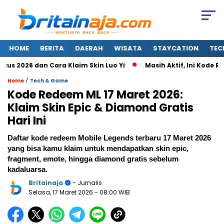
HOME
BERITA
DAERAH
WISATA
STAYCATION
TEC
2026 dan Cara Klaim Skin Luo Yi
Masih Aktif, Ini Kode Rede
/
Home
Tech & Game
Kode Redeem ML 17 Maret 2026:
Klaim Skin Epic & Diamond Gratis
Hari Ini
Daftar kode redeem Mobile Legends terbaru 17 Maret 2026
yang bisa kamu klaim untuk mendapatkan skin epic,
fragment, emote, hingga diamond gratis sebelum
kadaluarsa.
Britainaja
- Jurnalis
Selasa, 17 Maret 2026
- 08:00 WIB