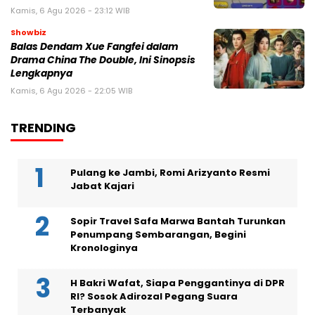
Kamis, 6 Agu 2026 - 23:12 WIB
Showbiz
Balas Dendam Xue Fangfei dalam
Drama China The Double, Ini Sinopsis
Lengkapnya
Kamis, 6 Agu 2026 - 22:05 WIB
TRENDING
Pulang ke Jambi, Romi Arizyanto Resmi
Jabat Kajari
Sopir Travel Safa Marwa Bantah Turunkan
Penumpang Sembarangan, Begini
Kronologinya
H Bakri Wafat, Siapa Penggantinya di DPR
RI? Sosok Adirozal Pegang Suara
Terbanyak