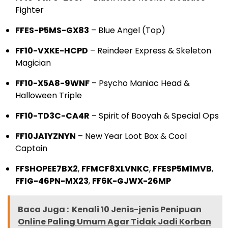
Fighter
FFES-P5MS-GX83
– Blue Angel (Top)
FF10-VXKE-HCPD
– Reindeer Express & Skeleton
Magician
FF10-X5A8-9WNF
– Psycho Maniac Head &
Halloween Triple
FF10-TD3C-CA4R
– Spirit of Booyah & Special Ops
FF10JA1YZNYN
– New Year Loot Box & Cool
Captain
FFSHOPEE7BX2
,
FFMCF8XLVNKC
,
FFESP5M1MVB
,
FFIG-46PN-MX23
,
FF6K-GJWX-26MP
Baca Juga :
Kenali 10 Jenis-jenis Penipuan
Online Paling Umum Agar Tidak Jadi Korban