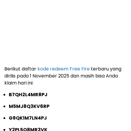
Berikut daftar
kode redeem Free Fire
terbaru yang
dirilis pada 1 November 2025 dan masih bisa Anda
klaim hari ini:
B7QH2L4MR8PJ
M5MJ8Q3KV6RP
G9QK1M7LN4PJ
Y2PL5Q8MR3VK