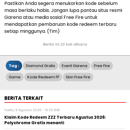
Pastikan Anda segera menukarkan kode sebelum
masa berlaku habis. Jangan lupa pantau situs resmi
Garena atau media sosial Free Fire untuk
mendapatkan pembaruan kode redeem terbaru
setiap minggunya. (Tim)
Berita ini 23 kali dibaca
Tag :
Diamond Gratis
Event Garena
Free Fire
Game
Kode Redeem FF
Skin Free Fire
BERITA TERKAIT
Sabtu, 8 Agustus 2026 - 15:33 WIB
Klaim Kode Redeem ZZZ Terbaru Agustus 2026:
Polychrome Gratis menanti