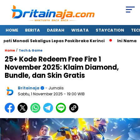
HOME
BERITA
DAERAH
WISATA
STAYCATION
TEC
 Monadi Sekaligus Lepas Paskibraka Kerinci
Ini Nama-nama
/
Home
Tech & Game
25+ Kode Redeem Free Fire 1
November 2025: Klaim Diamond,
Bundle, dan Skin Gratis
Britainaja
- Jurnalis
Sabtu, 1 November 2025
- 19:00 WIB