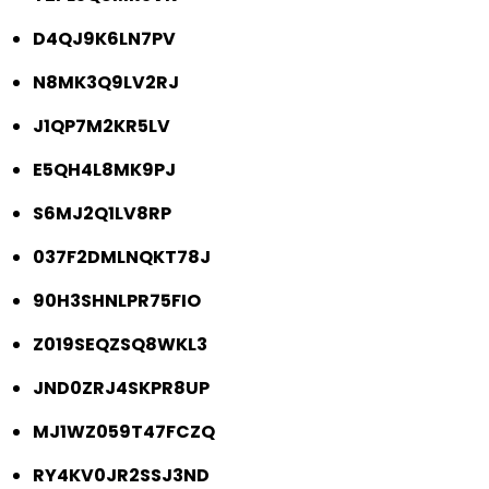
D4QJ9K6LN7PV
N8MK3Q9LV2RJ
J1QP7M2KR5LV
E5QH4L8MK9PJ
S6MJ2Q1LV8RP
037F2DMLNQKT78J
90H3SHNLPR75FIO
Z019SEQZSQ8WKL3
JND0ZRJ4SKPR8UP
MJ1WZ059T47FCZQ
RY4KV0JR2SSJ3ND