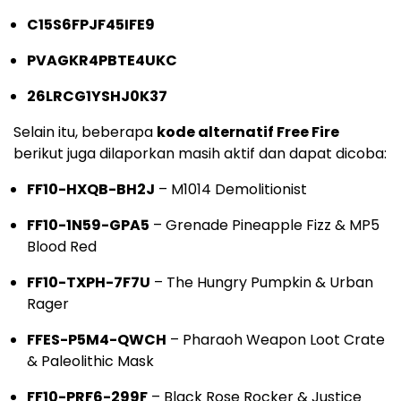
C15S6FPJF45IFE9
PVAGKR4PBTE4UKC
26LRCG1YSHJ0K37
Selain itu, beberapa
kode alternatif Free Fire
berikut juga dilaporkan masih aktif dan dapat dicoba:
FF10-HXQB-BH2J
– M1014 Demolitionist
FF10-1N59-GPA5
– Grenade Pineapple Fizz & MP5
Blood Red
FF10-TXPH-7F7U
– The Hungry Pumpkin & Urban
Rager
FFES-P5M4-QWCH
– Pharaoh Weapon Loot Crate
& Paleolithic Mask
FF10-PRF6-299F
– Black Rose Rocker & Justice