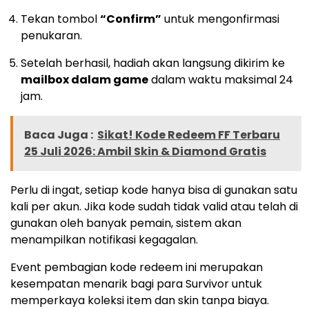
Tekan tombol
“Confirm”
untuk mengonfirmasi
penukaran.
Setelah berhasil, hadiah akan langsung dikirim ke
mailbox dalam game
dalam waktu maksimal 24
jam.
Baca Juga :
Sikat! Kode Redeem FF Terbaru
25 Juli 2026: Ambil Skin & Diamond Gratis
Perlu di ingat, setiap kode hanya bisa di gunakan satu
kali per akun. Jika kode sudah tidak valid atau telah di
gunakan oleh banyak pemain, sistem akan
menampilkan notifikasi kegagalan.
Event pembagian kode redeem ini merupakan
kesempatan menarik bagi para Survivor untuk
memperkaya koleksi item dan skin tanpa biaya.