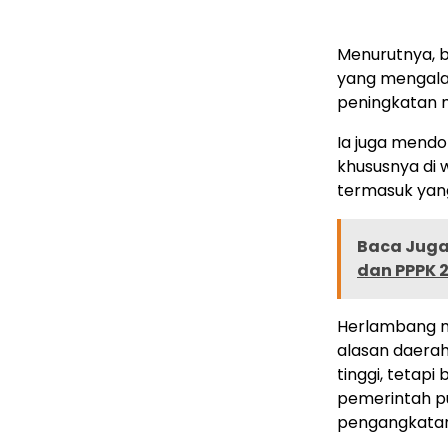
Menurutnya, b
yang mengala
peningkatan m
Ia juga mend
khususnya di 
termasuk yang
Baca Juga 
dan PPPK 
Herlambang m
alasan daera
tinggi, tetap
pemerintah p
pengangkatan 