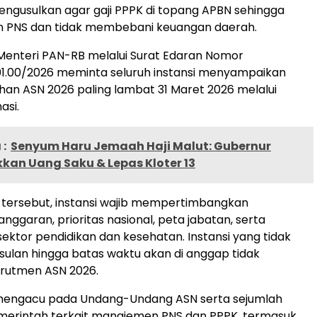
 mengusulkan agar gaji PPPK di topang APBN sehingga
n PNS dan tidak membebani keuangan daerah.
Menteri PAN-RB melalui Surat Edaran Nomor
01.00/2026 meminta seluruh instansi menyampaikan
han ASN 2026 paling lambat 31 Maret 2026 melalui
asi.
:
Senyum Haru Jemaah Haji Malut: Gubernur
kkan Uang Saku & Lepas Kloter 13
 tersebut, instansi wajib mempertimbangkan
nggaran, prioritas nasional, peta jabatan, serta
sektor pendidikan dan kesehatan. Instansi yang tidak
ulan hingga batas waktu akan di anggap tidak
rutmen ASN 2026.
i mengacu pada Undang-Undang ASN serta sejumlah
merintah terkait manajemen PNS dan PPPK, termasuk