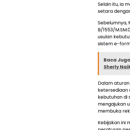
Selain itu, ia
setara denga
Sebelumnya, 
B/1553/M.SM.
usulan kebutu
sistem e-form
Baca Juga 
Sherly Nai
Dalam aturan
ketersediaan a
kebutuhan di 
mengajukan us
membuka rek
Kebijakan in
peraturan pe