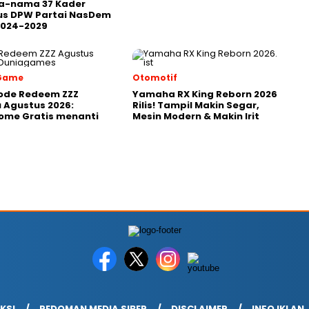
ma-nama 37 Kader
us DPW Partai NasDem
2024-2029
 Game
Otomotif
ode Redeem ZZZ
Yamaha RX King Reborn 2026
 Agustus 2026:
Rilis! Tampil Makin Segar,
ome Gratis menanti
Mesin Modern & Makin Irit
KSI
PEDOMAN MEDIA SIBER
DISCLAIMER
INFO IKLAN