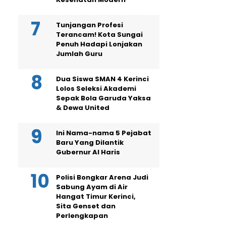
Tunjangan Profesi
Terancam! Kota Sungai
Penuh Hadapi Lonjakan
Jumlah Guru
Dua Siswa SMAN 4 Kerinci
Lolos Seleksi Akademi
Sepak Bola Garuda Yaksa
& Dewa United
Ini Nama-nama 5 Pejabat
Baru Yang Dilantik
Gubernur Al Haris
Polisi Bongkar Arena Judi
Sabung Ayam di Air
Hangat Timur Kerinci,
Sita Genset dan
Perlengkapan