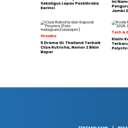
Ini Na
Sekaligus Lepas Paskibraka
Pengur
Kerinci
Jambi 
Tech &
Showbiz
Klaim K
5 Drama GL Thailand Terbaik
Terbaru
Ciize Rutricha, Nomor 2 Bikin
Polychr
Baper
TENTANG KAMI
REDA