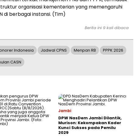
struktur organisasi kementerian yang memengaruhi
 di berbagai instansi. (Tim)
Berita ini 9 kali dibaca
onorer Indonesia
Jadwal CPNS
Menpan RB
PPPK 2026
sulan CASN
Jambi
DPW NasDem Jambi Dilantik,
Murison: Kekompakan Kader
Kunci Sukses pada Pemilu
2029