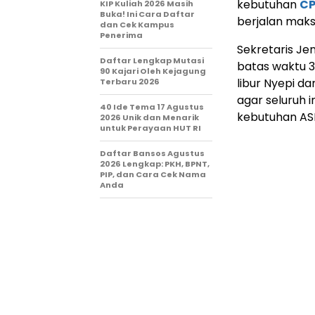
kebutuhan
CP
KIP Kuliah 2026 Masih
Buka! Ini Cara Daftar
berjalan maks
dan Cek Kampus
Penerima
Sekretaris Je
Daftar Lengkap Mutasi
batas waktu 3
90 Kajari Oleh Kejagung
libur Nyepi d
Terbaru 2026
agar seluruh 
40 Ide Tema 17 Agustus
kebutuhan ASN
2026 Unik dan Menarik
untuk Perayaan HUT RI
Daftar Bansos Agustus
2026 Lengkap: PKH, BPNT,
PIP, dan Cara Cek Nama
Anda