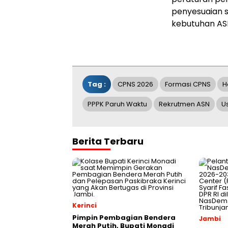
penyesuaian 
kebutuhan ASN
Tag :
CPNS 2026
Formasi CPNS
H
PPPK Paruh Waktu
Rekrutmen ASN
U
Berita Terbaru
Kerinci
Pimpin Pembagian Bendera
Jambi
Merah Putih, Bupati Monadi