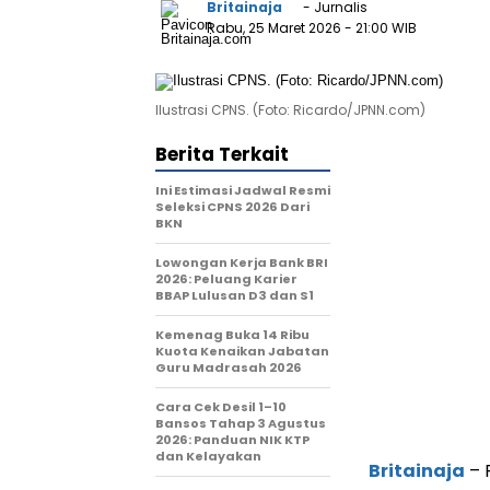
Britainaja
- Jurnalis
Rabu, 25 Maret 2026
- 21:00 WIB
Ilustrasi CPNS. (Foto: Ricardo/JPNN.com)
Berita Terkait
Ini Estimasi Jadwal Resmi
Seleksi CPNS 2026 Dari
BKN
Lowongan Kerja Bank BRI
2026: Peluang Karier
BBAP Lulusan D3 dan S1
Kemenag Buka 14 Ribu
Kuota Kenaikan Jabatan
Guru Madrasah 2026
Cara Cek Desil 1–10
Bansos Tahap 3 Agustus
2026: Panduan NIK KTP
dan Kelayakan
Britainaja
– 