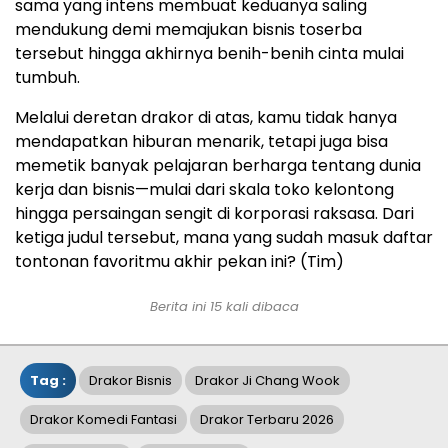
sama yang intens membuat keduanya saling
mendukung demi memajukan bisnis toserba
tersebut hingga akhirnya benih-benih cinta mulai
tumbuh.
Melalui deretan drakor di atas, kamu tidak hanya
mendapatkan hiburan menarik, tetapi juga bisa
memetik banyak pelajaran berharga tentang dunia
kerja dan bisnis—mulai dari skala toko kelontong
hingga persaingan sengit di korporasi raksasa. Dari
ketiga judul tersebut, mana yang sudah masuk daftar
tontonan favoritmu akhir pekan ini? (Tim)
Berita ini 15 kali dibaca
Tag :
Drakor Bisnis
Drakor Ji Chang Wook
Drakor Komedi Fantasi
Drakor Terbaru 2026