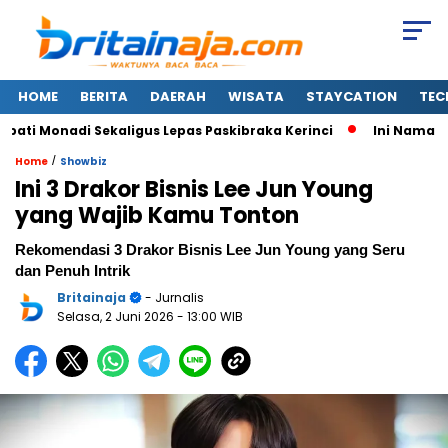
HOME
BERITA
DAERAH
WISATA
STAYCATION
TEC
 Monadi Sekaligus Lepas Paskibraka Kerinci
Ini Nama-nama
/
Home
Showbiz
Ini 3 Drakor Bisnis Lee Jun Young
yang Wajib Kamu Tonton
Rekomendasi 3 Drakor Bisnis Lee Jun Young yang Seru
dan Penuh Intrik
Britainaja
- Jurnalis
Selasa, 2 Juni 2026
- 13:00 WIB