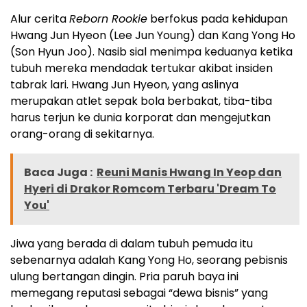
Alur cerita
Reborn Rookie
berfokus pada kehidupan
Hwang Jun Hyeon (Lee Jun Young) dan Kang Yong Ho
(Son Hyun Joo). Nasib sial menimpa keduanya ketika
tubuh mereka mendadak tertukar akibat insiden
tabrak lari. Hwang Jun Hyeon, yang aslinya
merupakan atlet sepak bola berbakat, tiba-tiba
harus terjun ke dunia korporat dan mengejutkan
orang-orang di sekitarnya.
Baca Juga :
Reuni Manis Hwang In Yeop dan
Hyeri di Drakor Romcom Terbaru 'Dream To
You'
Jiwa yang berada di dalam tubuh pemuda itu
sebenarnya adalah Kang Yong Ho, seorang pebisnis
ulung bertangan dingin. Pria paruh baya ini
memegang reputasi sebagai “dewa bisnis” yang