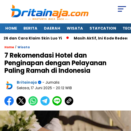
HOME
BERITA
DAERAH
WISATA
STAYCATION
TEC
Cara Klaim Skin Luo Yi
Masih Aktif, Ini Kode Redeem FF 7 A
/
Home
Wisata
7 Rekomendasi Hotel dan
Penginapan dengan Pelayanan
Paling Ramah di Indonesia
Britainaja
- Jurnalis
Selasa, 17 Juni 2025
- 20:12 WIB